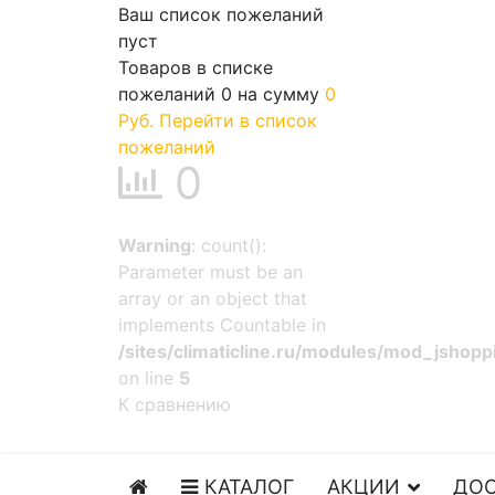
Ваш список пожеланий
пуст
Товаров в списке
пожеланий
0
на сумму
0
Руб.
Перейти в список
пожеланий
0
Warning
: count():
Parameter must be an
array or an object that
implements Countable in
/sites/climaticline.ru/modules/mod_jshop
on line
5
К сравнению
КАТАЛОГ
АКЦИИ
ДОС