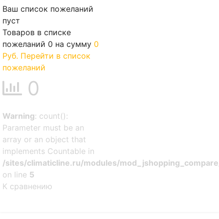
Ваш список пожеланий
пуст
Товаров в списке
пожеланий
0
на сумму
0
Руб.
Перейти в список
пожеланий
0
Warning
: count():
Parameter must be an
array or an object that
implements Countable in
/sites/climaticline.ru/modules/mod_jshopping_compare
on line
5
К сравнению