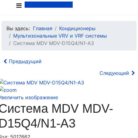
+7 (499) 380-84-88
Вы здесь:
Главная
Кондиционеры
Мультизональные VRV и VRF системы
Система MDV MDV-D15Q4/N1-A3
Предыдущий
Следующий
Увеличить изображение
Система MDV MDV-
D15Q4/N1-A3
Код:
5017662